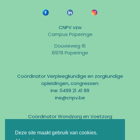
CNPV vzw
Campus Poperinge
Douvieweg 16
8978 Poperinge
Coördinator Verpleegkundige en zorgkundige
opleidingen, congressen:
Ine: 0499 21 41 89
ine@cnpv.be
Coördinator Wondzorg en Voetzorg
Marc: 0475 31 58 54
marc@cnpv.be
Deze site maakt gebruik van cookies.
Email:
info@cnpv.be