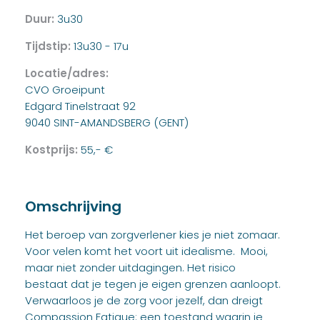
Duur:
3u30
Tijdstip:
13u30 - 17u
Locatie/adres:
CVO Groeipunt
Edgard Tinelstraat 92
9040 SINT-AMANDSBERG (GENT)
Kostprijs:
55,- €
Omschrijving
Het beroep van zorgverlener kies je niet zomaar.
Voor velen komt het voort uit idealisme. Mooi,
maar niet zonder uitdagingen. Het risico
bestaat dat je tegen je eigen grenzen aanloopt.
Verwaarloos je de zorg voor jezelf, dan dreigt
Compassion Fatigue: een toestand waarin je