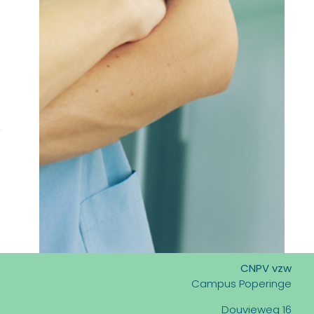
CNPV vzw
Campus Poperinge
Douvieweg 16