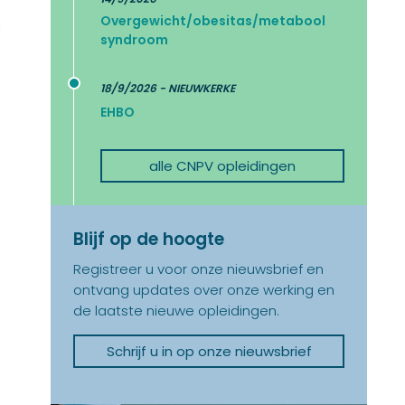
Overgewicht/obesitas/metabool
t
syndroom
18/9/2026 - NIEUWKERKE
EHBO
alle CNPV opleidingen
Blijf op de hoogte
Registreer u voor onze nieuwsbrief en
ontvang updates over onze werking en
de laatste nieuwe opleidingen.
Schrijf u in op onze nieuwsbrief