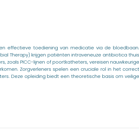
e en effectieve toediening van medicatie via de bloedbaan
ial Therapy) krijgen patiënten intraveneuze antibiotica thui
rs, zoals PICC-lijnen of poortkatheters, vereisen nauwkeurig
komen. Zorgverleners spelen een cruciale rol in het correc
rs. Deze opleiding biedt een theoretische basis om veilig