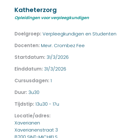
Katheterzorg
Opleidingen voor verpleegkundigen
Doelgroep:
Verpleegkundigen en Studenten
Docenten:
Mevr. Crombez Fee
Startdatum:
31/3/2026
Einddatum:
31/3/2026
Cursusdagen:
1
Duur:
3u30
Tijdstip:
13u30 - 17u
Locatie/adres:
Xaverianen
Xaverianenstraat 3
8200 SINT-MICHIELS