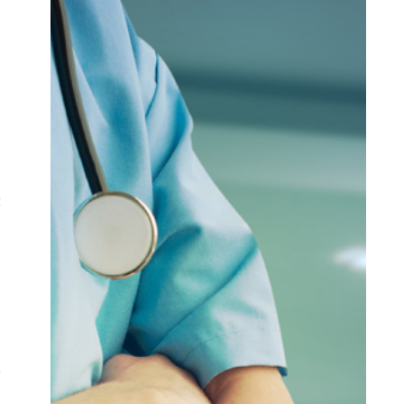
.
s
e
t
e