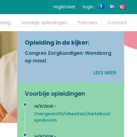
registreer
login
vraag
Voorbije opleidingen
Partners
Contact
Opleiding in de kijker:
Congres Zorgkundigen: Wondzorg
op maat
LEES MEER
Voorbije opleidingen
14/9/2026 -
Overgewicht/obesitas/metabool
syndroom
14/9/2026 -