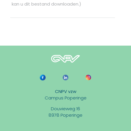
kan u dit bestand downloaden.)
CNPV vzw
Campus Poperinge
Douvieweg 16
8978 Poperinge