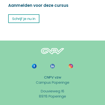
Aanmelden voor deze cursus
Schrijf je nu in
CNPV vzw
Campus Poperinge
Douvieweg 16
8978 Poperinge