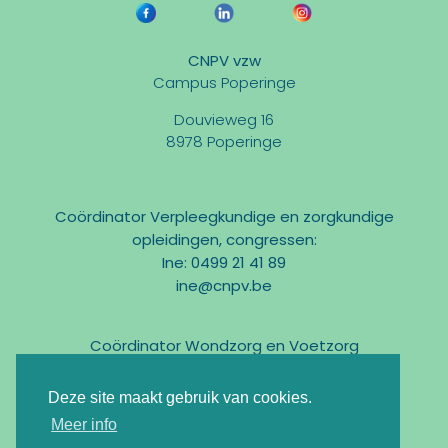
CNPV vzw
Campus Poperinge
Douvieweg 16
8978 Poperinge
Coördinator Verpleegkundige en zorgkundige
opleidingen, congressen:
Ine: 0499 21 41 89
ine@cnpv.be
Coördinator Wondzorg en Voetzorg
Marc: 0475 31 58 54
marc@cnpv.be
Deze site maakt gebruik van cookies.
Email:
info@cnpv.be
Meer info