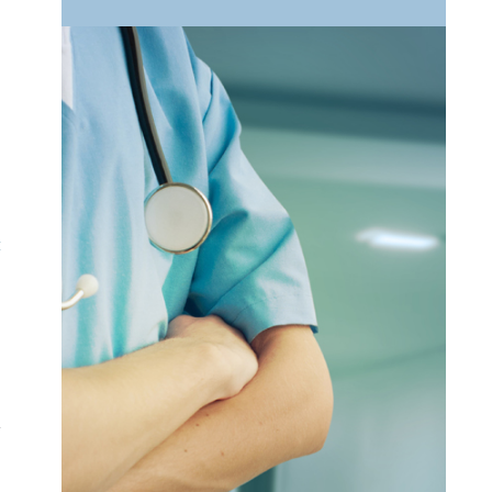
n
.
n
t