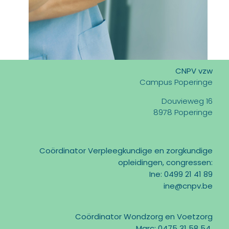
CNPV vzw
Campus Poperinge
Douvieweg 16
8978 Poperinge
Coördinator Verpleegkundige en zorgkundige
opleidingen, congressen:
Ine: 0499 21 41 89
ine@cnpv.be
Coördinator Wondzorg en Voetzorg
Marc: 0475 31 58 54