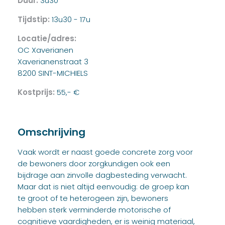
Duur:
3u30
Tijdstip:
13u30 - 17u
Locatie/adres:
OC Xaverianen
Xaverianenstraat 3
8200 SINT-MICHIELS
Kostprijs:
55,- €
Omschrijving
Vaak wordt er naast goede concrete zorg voor
de bewoners door zorgkundigen ook een
bijdrage aan zinvolle dagbesteding verwacht.
Maar dat is niet altijd eenvoudig: de groep kan
te groot of te heterogeen zijn, bewoners
hebben sterk verminderde motorische of
cognitieve vaardigheden, er is weinig materiaal,