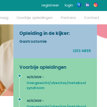
registreer
login
vraag
Voorbije opleidingen
Partners
Contact
Opleiding in de kijker:
Gastrostomie
LEES MEER
Voorbije opleidingen
14/9/2026 -
Overgewicht/obesitas/metabool
syndroom
14/9/2026 -
Overgewicht/obesitas/metabool