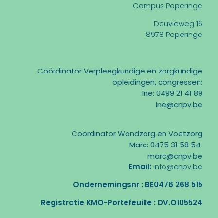
Campus Poperinge
Douvieweg 16
8978 Poperinge
Coördinator Verpleegkundige en zorgkundige
opleidingen, congressen:
Ine: 0499 21 41 89
ine@cnpv.be
Coördinator Wondzorg en Voetzorg
Marc: 0475 31 58 54
marc@cnpv.be
Email:
info@cnpv.be
Ondernemingsnr : BE0476 268 515
Registratie KMO-Portefeuille : DV.O105524