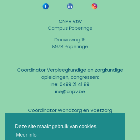
CNPV vzw
Campus Poperinge
Douvieweg 16
8978 Poperinge
Coördinator Verpleegkundige en zorgkundige
opleidingen, congressen:
Ine: 0499 21 41 89
ine@cnpv.be
Coördinator Wondzorg en Voetzorg
Marc: 0475 31 58 54
marc@cnpv.be
Deze site maakt gebruik van cookies.
Email:
info@cnpv.be
Meer info