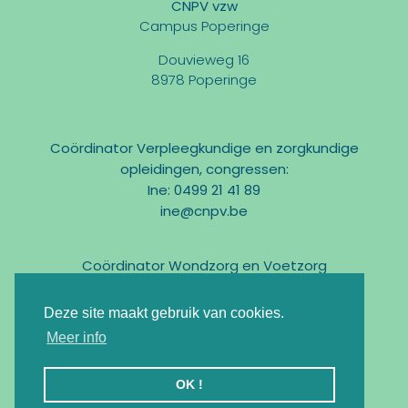
CNPV vzw
Campus Poperinge
Douvieweg 16
8978 Poperinge
Coördinator Verpleegkundige en zorgkundige
opleidingen, congressen:
Ine: 0499 21 41 89
ine@cnpv.be
Coördinator Wondzorg en Voetzorg
Marc: 0475 31 58 54
marc@cnpv.be
Deze site maakt gebruik van cookies.
Email:
info@cnpv.be
Meer info
Ondernemingsnr : BE0476 268 515
OK !
Registratie KMO-Portefeuille : DV.O105524