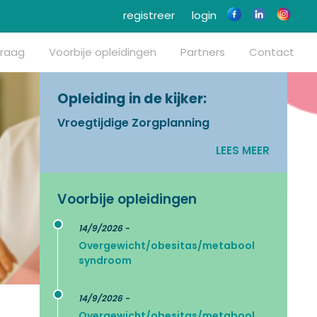
registreer
login
vraag
Voorbije opleidingen
Partners
Contact
Opleiding in de kijker:
Vroegtijdige Zorgplanning
LEES MEER
Voorbije opleidingen
14/9/2026 -
Overgewicht/obesitas/metabool
syndroom
14/9/2026 -
Overgewicht/obesitas/metabool