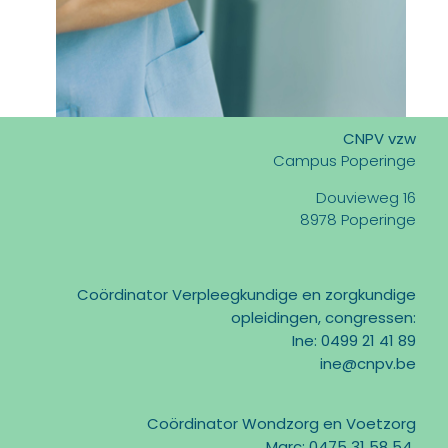
CNPV vzw
Campus Poperinge
Douvieweg 16
8978 Poperinge
Coördinator Verpleegkundige en zorgkundige
opleidingen, congressen:
Ine: 0499 21 41 89
ine@cnpv.be
Coördinator Wondzorg en Voetzorg
Marc: 0475 31 58 54