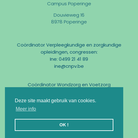
Campus Poperinge
Douvieweg 16
8978 Poperinge
Coördinator Verpleegkundige en zorgkundige
opleidingen, congressen:
Ine: 0499 21 41 89
ine@cnpv.be
Coördinator Wondzorg en Voetzorg
Marc: 0475 31 58 54
marc@cnpv.be
Deze site maakt gebruik van cookies.
Email:
info@cnpv.be
Meer info
Ondernemingsnr : BE0476 268 515
OK !
Registratie KMO-Portefeuille : DV.O105524