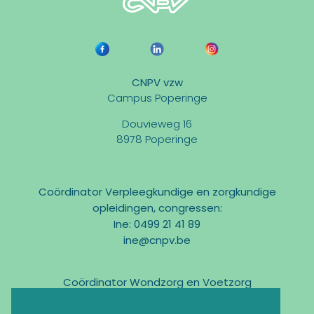
CNPV vzw
Campus Poperinge
Douvieweg 16
8978 Poperinge
Coördinator Verpleegkundige en zorgkundige
opleidingen, congressen:
Ine: 0499 21 41 89
ine@cnpv.be
Coördinator Wondzorg en Voetzorg
Marc: 0475 31 58 54