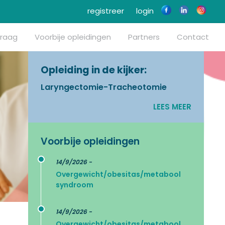
registreer
login
vraag
Voorbije opleidingen
Partners
Contact
Opleiding in de kijker:
Laryngectomie-Tracheotomie
LEES MEER
Voorbije opleidingen
14/9/2026 -
Overgewicht/obesitas/metabool
syndroom
14/9/2026 -
Overgewicht/obesitas/metabool