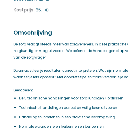
Kostprijs:
65,- €
Omschrijving
De zorg vraagt steeds meer van zorgverleners. In deze praktische
zorgkundige+ mag uitvoeren. We oefenen de handelingen stap voor
van de zorgvrager.
Daarnaast leer je resultaten correct interpreteren. Wat zijn norm
wanneer je iets opmerkt? Met concrete tips en tricks versterk je je 
Leerdoelen:
De 5 technische handelingen voor zorgkundigen+ opfrissen
Technische handelingen correct en veilig leren uitvoeren
Handelingen inoefenen in een praktische leeromgeving
Normale waarden leren herkennen en benoemen