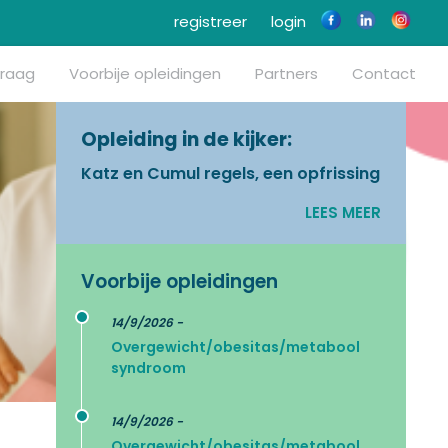
registreer
login
vraag
Voorbije opleidingen
Partners
Contact
Opleiding in de kijker:
Katz en Cumul regels, een opfrissing
LEES MEER
Voorbije opleidingen
14/9/2026 -
Overgewicht/obesitas/metabool
syndroom
14/9/2026 -
Overgewicht/obesitas/metabool