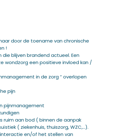
t maar door de toename van chronische
n !
die blijven brandend actueel. Een
 wondzorg een positieve invloed kan /
 pijnmanagement in de zorg “ overlopen
he pijn
van pijnmanagement
kundigen
s ruim aan bod ( binnen de aanpak
tiek ( ziekenhuis, thuiszorg, WZC,…).
 interactie en/of het stellen van