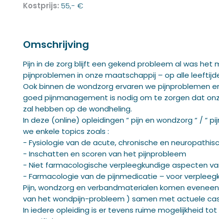
Kostprijs:
55,- €
Omschrijving
Pijn in de zorg blijft een gekend probleem al was he
pijnproblemen in onze maatschappij – op alle leeftijde
Ook binnen de wondzorg ervaren we pijnproblemen en 
goed pijnmanagement is nodig om te zorgen dat onze
zal hebben op de wondheling.
In deze (online) opleidingen “ pijn en wondzorg “ / “
we enkele topics zoals :
- Fysiologie van de acute, chronische en neuropathisc
- Inschatten en scoren van het pijnprobleem
- Niet farmacologische verpleegkundige aspecten 
- Farmacologie van de pijnmedicatie – voor verpleeg
Pijn, wondzorg en verbandmaterialen komen eveneen
van het wondpijn-probleem ) samen met actuele casuïs
In iedere opleiding is er tevens ruime mogelijkheid tot