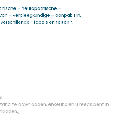
ronische – neuropathische –
van – verpleegkundige – aanpak zijn.
rschillende “ fabels en feiten “.
df
tand te downloaden, enkel indien u reeds bent in
nloaden.)