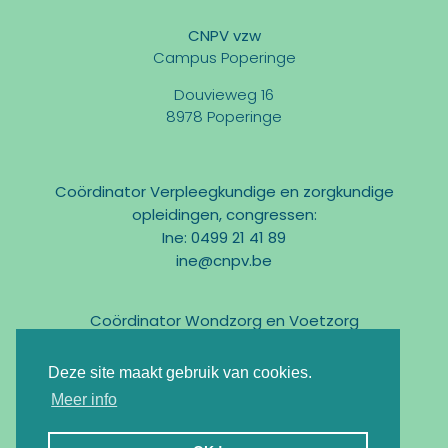
CNPV vzw
Campus Poperinge
Douvieweg 16
8978 Poperinge
Coördinator Verpleegkundige en zorgkundige
opleidingen, congressen:
Ine: 0499 21 41 89
ine@cnpv.be
Coördinator Wondzorg en Voetzorg
Marc: 0475 31 58 54
marc@cnpv.be
Deze site maakt gebruik van cookies.
Email:
info@cnpv.be
Meer info
Ondernemingsnr : BE0476 268 515