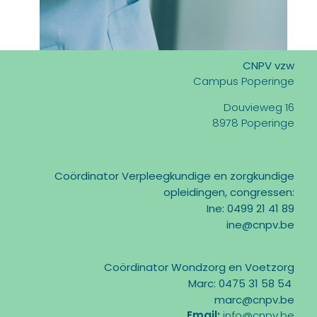
CNPV vzw
Campus Poperinge
Douvieweg 16
8978 Poperinge
Coördinator Verpleegkundige en zorgkundige
opleidingen, congressen:
Ine: 0499 21 41 89
ine@cnpv.be
Coördinator Wondzorg en Voetzorg
Marc: 0475 31 58 54
marc@cnpv.be
Email:
info@cnpv.be