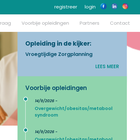
registreer
login
vraag
Voorbije opleidingen
Partners
Contact
Opleiding in de kijker:
Vroegtijdige Zorgplanning
LEES MEER
Voorbije opleidingen
14/9/2026 -
Overgewicht/obesitas/metabool
syndroom
14/9/2026 -
Overgewicht/obesitas/metabool