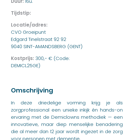
Duur:
16u.
Tijdstip:
Locatie/adres:
CVO Groeipunt
Edgard Tinelstraat 92 92
9040 SINT-AMANDSBERG (GENT)
Kostprijs:
300,- € (Code:
DEMICL25GE)
Omschrijving
In deze driedelige vorming krijg je als
zorgprofessional een unieke inkijk én hands-on
ervaring met de Demiclowns methodiek — een
innovatieve, maar diep menselijke benadering
die al meer dan 12 jaar wordt ingezet in de zorg
voor personen met dementie.