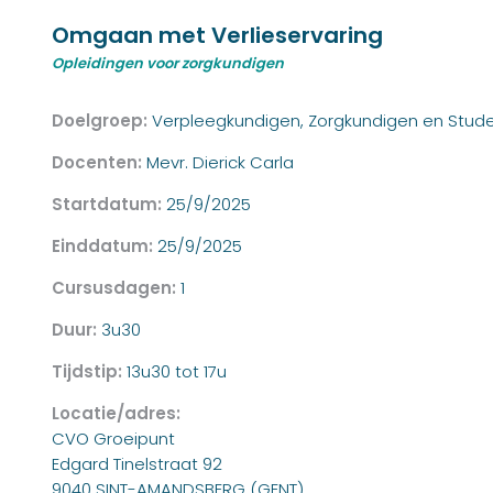
Omgaan met Verlieservaring
Opleidingen voor zorgkundigen
Doelgroep:
Verpleegkundigen, Zorgkundigen en Stud
Docenten:
Mevr. Dierick Carla
Startdatum:
25/9/2025
Einddatum:
25/9/2025
Cursusdagen:
1
Duur:
3u30
Tijdstip:
13u30 tot 17u
Locatie/adres:
CVO Groeipunt
Edgard Tinelstraat 92
9040 SINT-AMANDSBERG (GENT)