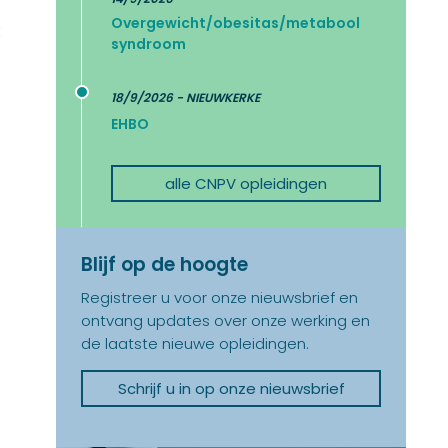
Overgewicht/obesitas/metabool
t
syndroom
18/9/2026 - NIEUWKERKE
EHBO
alle CNPV opleidingen
Blijf op de hoogte
Registreer u voor onze nieuwsbrief en
ontvang updates over onze werking en
de laatste nieuwe opleidingen.
Schrijf u in op onze nieuwsbrief