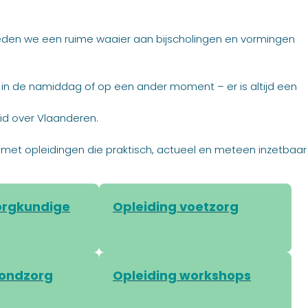
eden we een ruime waaier aan bijscholingen en vormingen
, in de namiddag of op een ander moment – er is altijd een
id over Vlaanderen.
 vak met opleidingen die praktisch, actueel en meteen inzetbaar
orgkundige
Opleiding voetzorg
wondzorg
Opleiding workshops