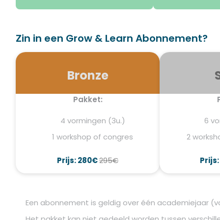
Zin in een Grow & Learn Abonnement?
Bronze
Pakket:
4 vormingen (3u.)
6 vo
1 workshop of congres
2 worksh
Prijs: 280€
295€
Prijs
Een abonnement is geldig over één academiejaar (va
Het pakket kan niet gedeeld worden tussen verschille