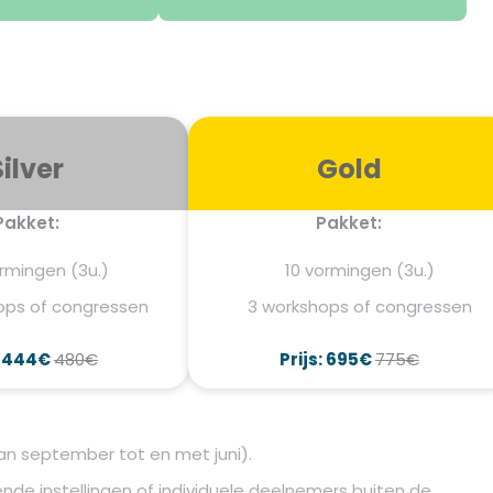
Silver
Gold
Pakket:
Pakket:
rmingen (3u.)
10 vormingen (3u.)
ops of congressen
3 workshops of congressen
: 444€
480€
Prijs: 695€
775€
n september tot en met juni).
nde instellingen of individuele deelnemers buiten de