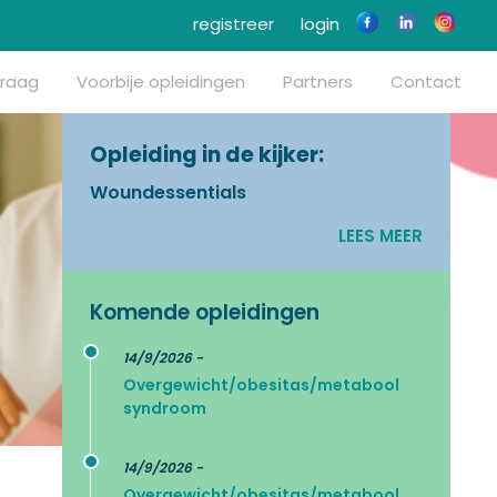
registreer
login
vraag
Voorbije opleidingen
Partners
Contact
Opleiding in de kijker:
Woundessentials
LEES MEER
Komende opleidingen
14/9/2026 -
Overgewicht/obesitas/metabool
syndroom
14/9/2026 -
Overgewicht/obesitas/metabool