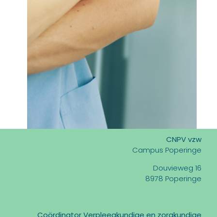
CNPV vzw
Campus Poperinge
Douvieweg 16
8978 Poperinge
Coördinator Verpleegkundige en zorgkundige