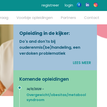
registreer
login
vraag
Voorbije opleidingen
Partners
Contact
Opleiding in de kijker:
Do's and don'ts bij
ouderenmis(be)handeling, een
verdoken problematiek
LEES MEER
Komende opleidingen
14/9/2026 -
Overgewicht/obesitas/metabool
syndroom