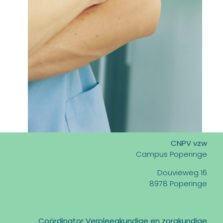
CNPV vzw
Campus Poperinge
Douvieweg 16
8978 Poperinge
Coördinator Verpleegkundige en zorgkundige