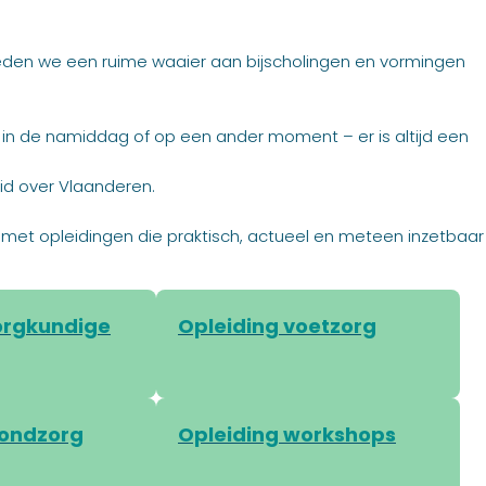
eden we een ruime waaier aan bijscholingen en vormingen
, in de namiddag of op een ander moment – er is altijd een
id over Vlaanderen.
 vak met opleidingen die praktisch, actueel en meteen inzetbaar
orgkundige
Opleiding voetzorg
wondzorg
Opleiding workshops