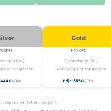
Silver
Gold
Pakket:
Pakket:
rmingen (3u.)
10 vormingen (3u.)
ops of congressen
3 workshops of congressen
: 444€
480€
Prijs: 695€
775€
n september tot en met juni).
nde instellingen of individuele deelnemers buiten de