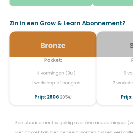
Zin in een Grow & Learn Abonnement?
Bronze
Pakket:
4 vormingen (3u.)
6 vo
1 workshop of congres
2 worksh
Prijs: 280€
295€
Prijs
Een abonnement is geldig over één academiejaar (va
Het pakket kan niet gedeeld worden tussen verschille