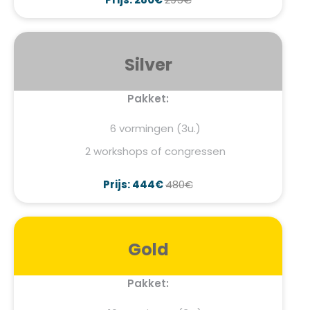
Silver
Pakket:
6 vormingen (3u.)
2 workshops of congressen
Prijs: 444€
480€
Gold
Pakket: