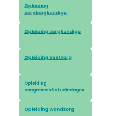
Opleiding
verpleegkundige
Opleiding zorgkundige
Opleiding voetzorg
Opleiding
congressen&studiedagen
Opleiding wondzorg