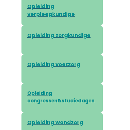
Opleiding
verpleegkundige
Opleiding zorgkundige
Opleiding voetzorg
Opleiding
congressen&studiedagen
Opleiding wondzorg