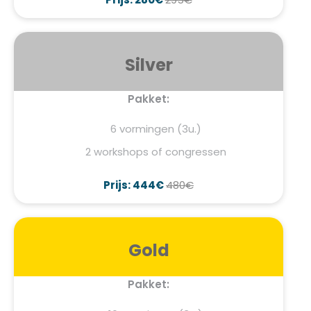
Silver
Pakket:
6 vormingen (3u.)
2 workshops of congressen
Prijs: 444€
480€
Gold
Pakket: