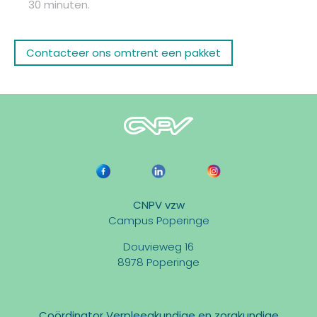
30 minuten.
Contacteer ons omtrent een pakket
CNPV vzw
Campus Poperinge
Douvieweg 16
8978 Poperinge
Coördinator Verpleegkundige en zorgkundige