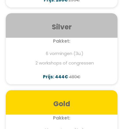
Silver
Pakket:
6 vormingen (3u.)
2 workshops of congressen
Prijs: 444€
480€
Gold
Pakket: