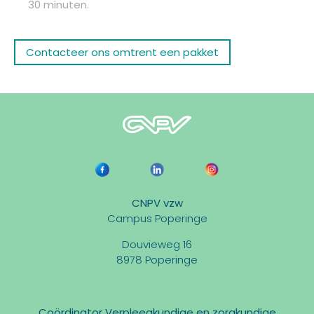
30 minuten.
Contacteer ons omtrent een pakket
CNPV vzw
Campus Poperinge
Douvieweg 16
8978 Poperinge
Coördinator Verpleegkundige en zorgkundige