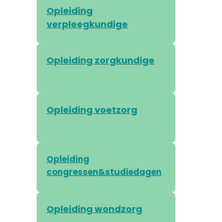
Opleiding
verpleegkundige
Opleiding zorgkundige
Opleiding voetzorg
Opleiding
congressen&studiedagen
Opleiding wondzorg