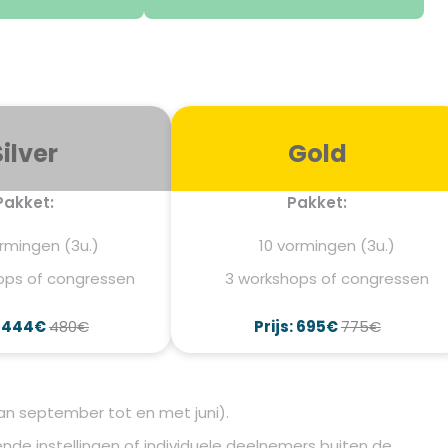
Silver
Gold
Pakket:
Pakket:
rmingen (3u.)
10 vormingen (3u.)
ops of congressen
3 workshops of congressen
: 444€
480€
Prijs: 695€
775€
n september tot en met juni).
nde instellingen of individuele deelnemers buiten de