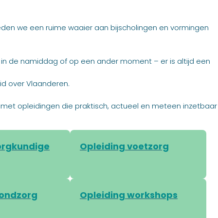
eden we een ruime waaier aan bijscholingen en vormingen
, in de namiddag of op een ander moment – er is altijd een
id over Vlaanderen.
 vak met opleidingen die praktisch, actueel en meteen inzetbaar
orgkundige
Opleiding voetzorg
wondzorg
Opleiding workshops