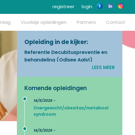
registreer
login
vraag
Voorbije opleidingen
Partners
Contact
Opleiding in de kijker:
Referentie Decubituspreventie en
behandeling (Odisee Aalst)
LEES MEER
Komende opleidingen
14/9/2026 -
Overgewicht/obesitas/metabool
syndroom
14/9/2026 -