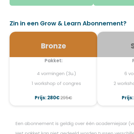
Zin in een Grow & Learn Abonnement?
Bronze
Pakket:
4 vormingen (3u.)
6 vo
1 workshop of congres
2 worksh
Prijs: 280€
295€
Prijs
Een abonnement is geldig over één academiejaar (va
Het pakket kan niet gedeeld worden tussen verschille