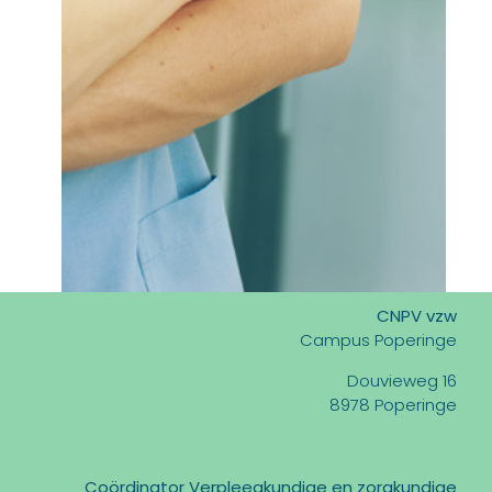
CNPV vzw
Campus Poperinge
Douvieweg 16
8978 Poperinge
Coördinator Verpleegkundige en zorgkundige