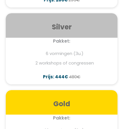
Silver
Pakket:
6 vormingen (3u.)
2 workshops of congressen
Prijs: 444€
480€
Gold
Pakket: