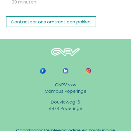
30 minuten.
Contacteer ons omtrent een pakket
CNPV vzw
Campus Poperinge
Douvieweg 16
8978 Poperinge
Coördinator Verpleegkundige en zorgkundige