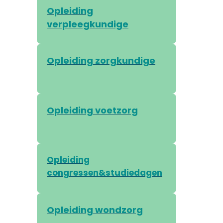
Opleiding
verpleegkundige
Opleiding zorgkundige
Opleiding voetzorg
Opleiding
congressen&studiedagen
Opleiding wondzorg