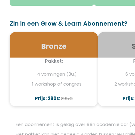
Zin in een Grow & Learn Abonnement?
Bronze
Pakket:
4 vormingen (3u.)
6 vo
1 workshop of congres
2 worksh
Prijs: 280€
295€
Prijs
Een abonnement is geldig over één academiejaar (va
Het pakket kan niet gedeeld worden tussen verschille