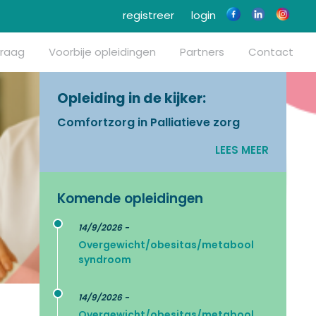
registreer
login
vraag
Voorbije opleidingen
Partners
Contact
Opleiding in de kijker:
Comfortzorg in Palliatieve zorg
LEES MEER
Komende opleidingen
14/9/2026 -
Overgewicht/obesitas/metabool
syndroom
14/9/2026 -
Overgewicht/obesitas/metabool