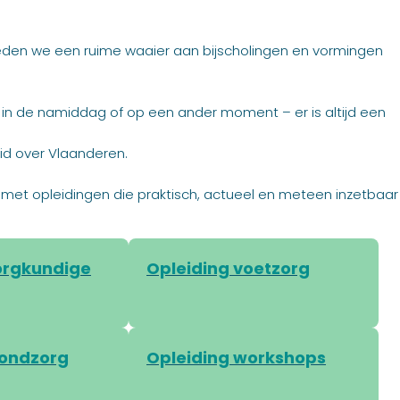
eden we een ruime waaier aan bijscholingen en vormingen
, in de namiddag of op een ander moment – er is altijd een
id over Vlaanderen.
 vak met opleidingen die praktisch, actueel en meteen inzetbaar
orgkundige
Opleiding voetzorg
wondzorg
Opleiding workshops