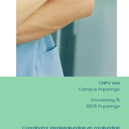
CNPV vzw
Campus Poperinge
Douvieweg 16
8978 Poperinge
Coördinator Verpleegkundige en zorgkundige