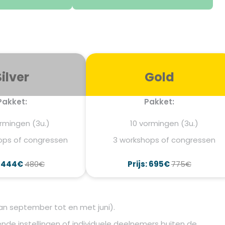
Silver
Gold
Pakket:
Pakket:
rmingen (3u.)
10 vormingen (3u.)
ops of congressen
3 workshops of congressen
: 444€
480€
Prijs: 695€
775€
n september tot en met juni).
nde instellingen of individuele deelnemers buiten de