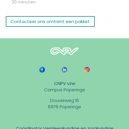
30 minuten.
Contacteer ons omtrent een pakket
CNPV vzw
Campus Poperinge
Douvieweg 16
8978 Poperinge
Coördinator Verpleegkundige en zorgkundige