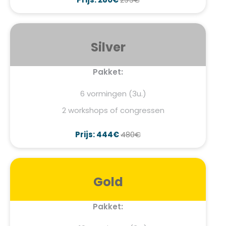
Silver
Pakket:
6 vormingen (3u.)
2 workshops of congressen
Prijs: 444€
480€
Gold
Pakket: