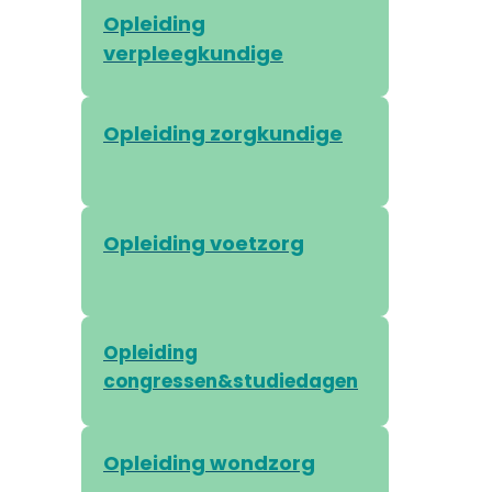
Opleiding
verpleegkundige
Opleiding zorgkundige
Opleiding voetzorg
Opleiding
congressen&studiedagen
Opleiding wondzorg