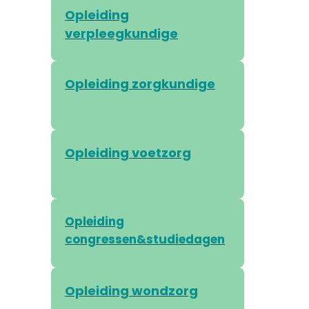
Opleiding
verpleegkundige
Opleiding zorgkundige
Opleiding voetzorg
Opleiding
congressen&studiedagen
Opleiding wondzorg