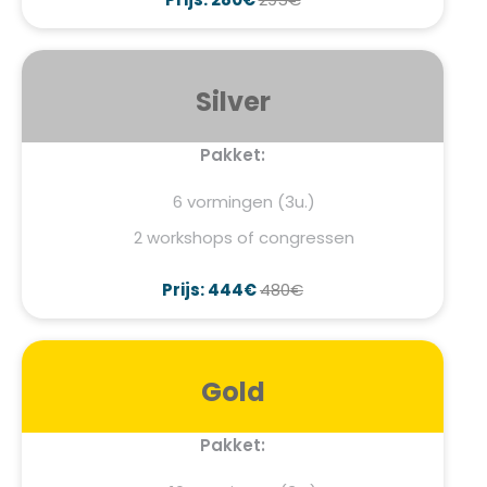
Silver
Pakket:
6 vormingen (3u.)
2 workshops of congressen
Prijs: 444€
480€
Gold
Pakket: