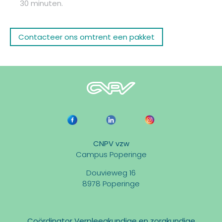
30 minuten.
Contacteer ons omtrent een pakket
CNPV vzw
Campus Poperinge
Douvieweg 16
8978 Poperinge
Coördinator Verpleegkundige en zorgkundige