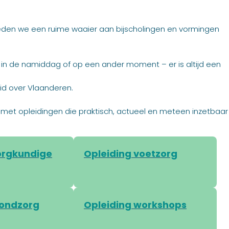
eden we een ruime waaier aan bijscholingen en vormingen
, in de namiddag of op een ander moment – er is altijd een
id over Vlaanderen.
 vak met opleidingen die praktisch, actueel en meteen inzetbaar
orgkundige
Opleiding voetzorg
wondzorg
Opleiding workshops