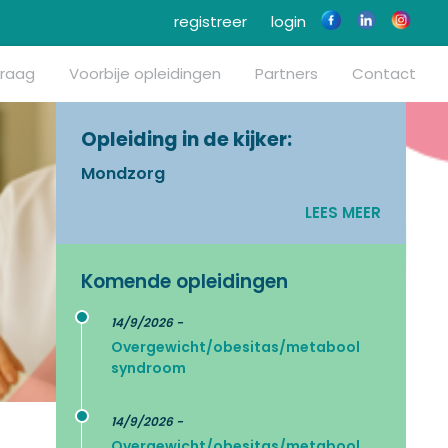
registreer
login
vraag
Voorbije opleidingen
Partners
Contact
Opleiding in de kijker:
Mondzorg
LEES MEER
Komende opleidingen
14/9/2026 -
Overgewicht/obesitas/metabool
syndroom
14/9/2026 -
Overgewicht/obesitas/metabool