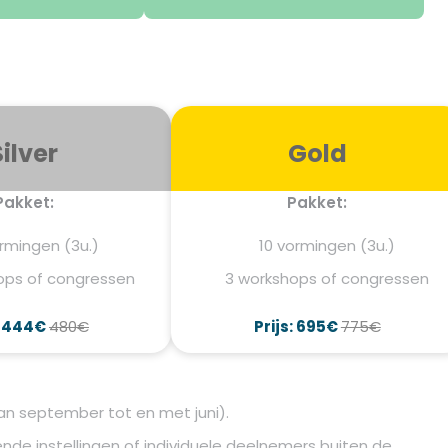
Silver
Gold
Pakket:
Pakket:
rmingen (3u.)
10 vormingen (3u.)
ops of congressen
3 workshops of congressen
: 444€
480€
Prijs: 695€
775€
n september tot en met juni).
nde instellingen of individuele deelnemers buiten de