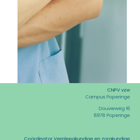
CNPV vzw
Campus Poperinge
Douvieweg 16
8978 Poperinge
Coördinator Verpleegkundige en zorgkundige