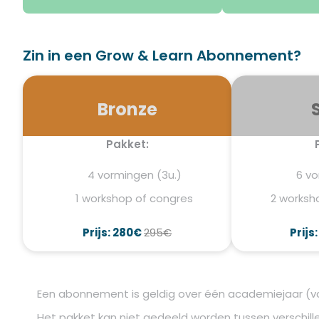
Zin in een Grow & Learn Abonnement?
Bronze
Pakket:
4 vormingen (3u.)
6 vo
1 workshop of congres
2 worksh
Prijs: 280€
295€
Prijs
Een abonnement is geldig over één academiejaar (va
Het pakket kan niet gedeeld worden tussen verschille