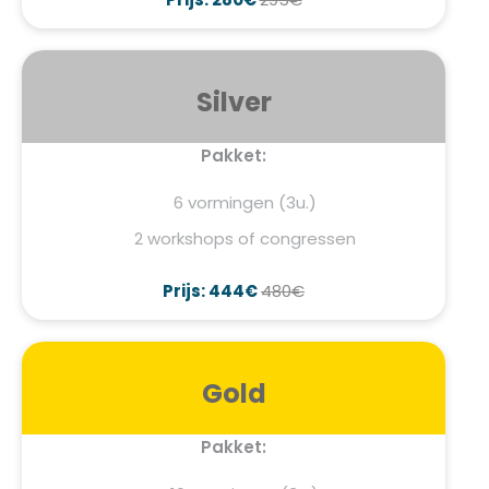
Silver
Pakket:
6 vormingen (3u.)
2 workshops of congressen
Prijs: 444€
480€
Gold
Pakket: