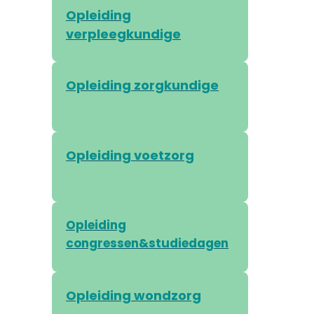
Opleiding
verpleegkundige
Opleiding zorgkundige
Opleiding voetzorg
Opleiding
congressen&studiedagen
Opleiding wondzorg