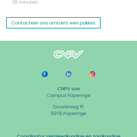
30 minuten.
Contacteer ons omtrent een pakket
CNPV vzw
Campus Poperinge
Douvieweg 16
8978 Poperinge
Coördinator Verpleegkundige en zorgkundige