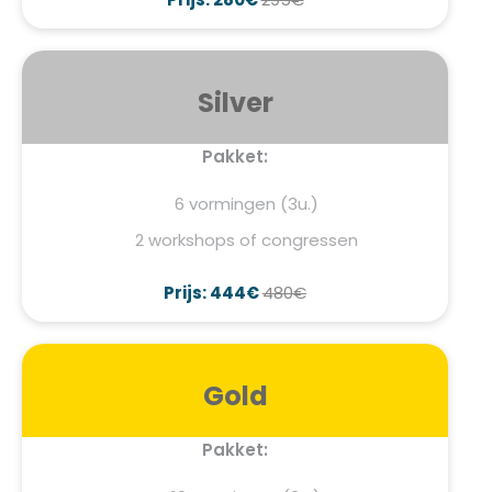
Silver
Pakket:
6 vormingen (3u.)
2 workshops of congressen
Prijs: 444€
480€
Gold
Pakket: