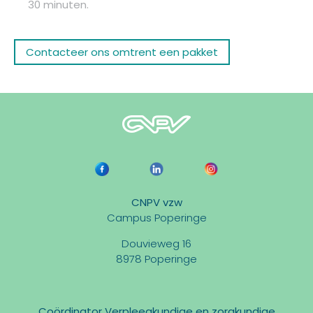
30 minuten.
Contacteer ons omtrent een pakket
CNPV vzw
Campus Poperinge
Douvieweg 16
8978 Poperinge
Coördinator Verpleegkundige en zorgkundige