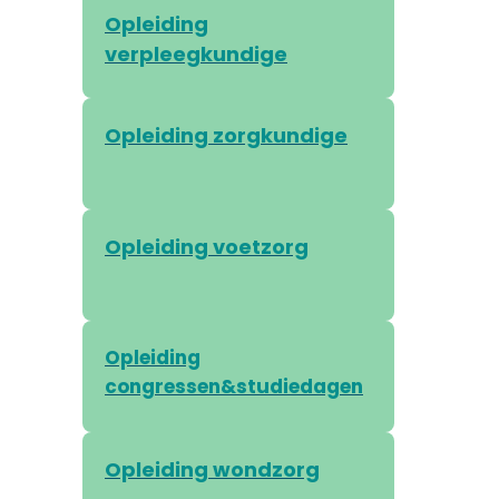
Opleiding
verpleegkundige
Opleiding zorgkundige
Opleiding voetzorg
Opleiding
congressen&studiedagen
Opleiding wondzorg