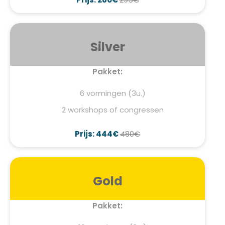
Silver
Pakket:
6 vormingen (3u.)
2 workshops of congressen
Prijs: 444€
480€
Gold
Pakket: