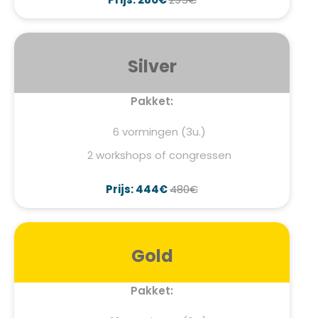
Silver
Pakket:
6 vormingen (3u.)
2 workshops of congressen
Prijs: 444€
480€
Gold
Pakket: