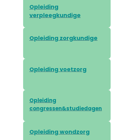
Opleiding
verpleegkundige
Opleiding zorgkundige
Opleiding voetzorg
Opleiding
congressen&studiedagen
Opleiding wondzorg