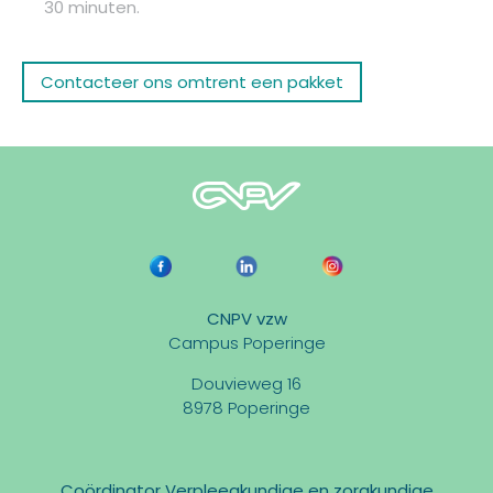
30 minuten.
Contacteer ons omtrent een pakket
CNPV vzw
Campus Poperinge
Douvieweg 16
8978 Poperinge
Coördinator Verpleegkundige en zorgkundige