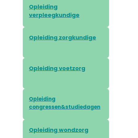
Opleiding
verpleegkundige
Opleiding zorgkundige
Opleiding voetzorg
Opleiding
congressen&studiedagen
Opleiding wondzorg