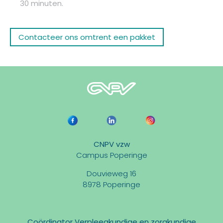
30 minuten.
Contacteer ons omtrent een pakket
CNPV vzw
Campus Poperinge
Douvieweg 16
8978 Poperinge
Coördinator Verpleegkundige en zorgkundige