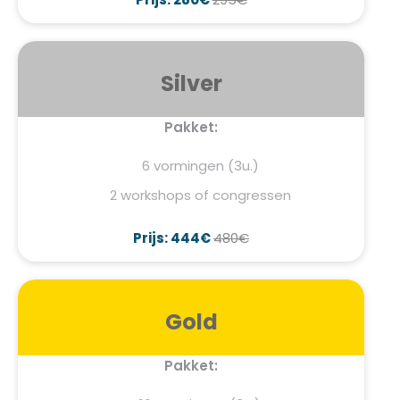
Silver
Pakket:
6 vormingen (3u.)
2 workshops of congressen
Prijs: 444€
480€
Gold
Pakket: