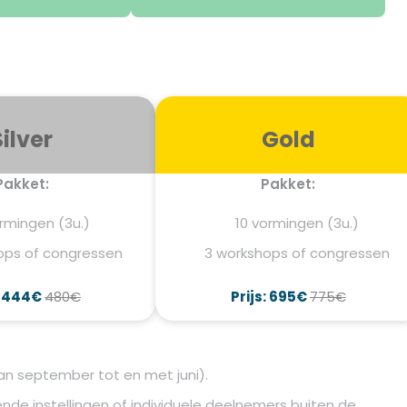
Silver
Gold
Pakket:
Pakket:
rmingen (3u.)
10 vormingen (3u.)
ops of congressen
3 workshops of congressen
: 444€
480€
Prijs: 695€
775€
n september tot en met juni).
nde instellingen of individuele deelnemers buiten de