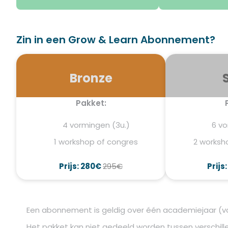
Zin in een Grow & Learn Abonnement?
Bronze
Pakket:
4 vormingen (3u.)
6 vo
1 workshop of congres
2 worksh
Prijs: 280€
295€
Prijs
Een abonnement is geldig over één academiejaar (va
Het pakket kan niet gedeeld worden tussen verschille