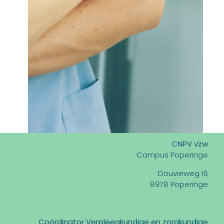
CNPV vzw
Campus Poperinge
Douvieweg 16
8978 Poperinge
Coördinator Verpleegkundige en zorgkundige