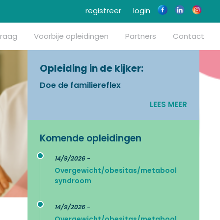
registreer
login
vraag
Voorbije opleidingen
Partners
Contact
Opleiding in de kijker:
Doe de familiereflex
LEES MEER
Komende opleidingen
14/9/2026 -
Overgewicht/obesitas/metabool
syndroom
14/9/2026 -
Overgewicht/obesitas/metabool