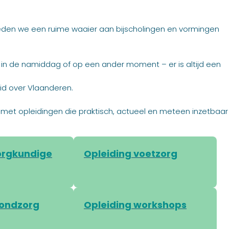
eden we een ruime waaier aan bijscholingen en vormingen
, in de namiddag of op een ander moment – er is altijd een
id over Vlaanderen.
 vak met opleidingen die praktisch, actueel en meteen inzetbaar
orgkundige
Opleiding voetzorg
wondzorg
Opleiding workshops