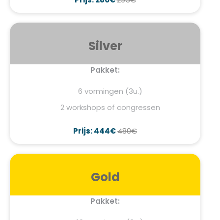
Silver
Pakket:
6 vormingen (3u.)
2 workshops of congressen
Prijs: 444€
480€
Gold
Pakket: