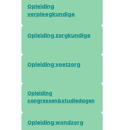
Opleiding
verpleegkundige
Opleiding zorgkundige
Opleiding voetzorg
Opleiding
congressen&studiedagen
Opleiding wondzorg