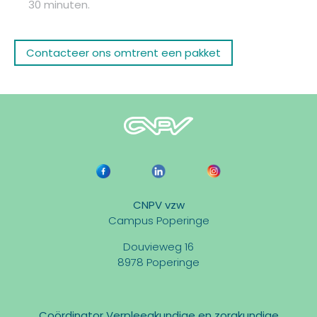
30 minuten.
Contacteer ons omtrent een pakket
CNPV vzw
Campus Poperinge
Douvieweg 16
8978 Poperinge
Coördinator Verpleegkundige en zorgkundige