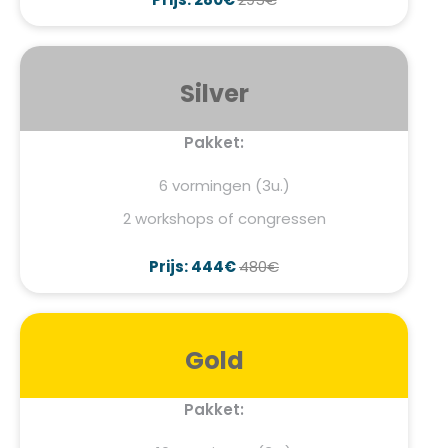
Silver
Pakket:
6 vormingen (3u.)
2 workshops of congressen
Prijs: 444€
480€
Gold
Pakket: