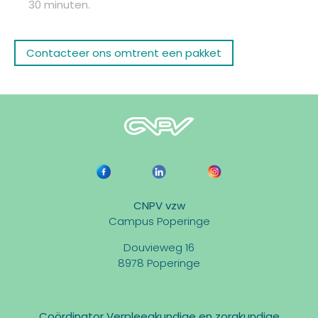
30 minuten.
Contacteer ons omtrent een pakket
CNPV vzw
Campus Poperinge
Douvieweg 16
8978 Poperinge
Coördinator Verpleegkundige en zorgkundige