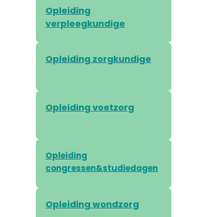
Opleiding
verpleegkundige
Opleiding zorgkundige
Opleiding voetzorg
Opleiding
congressen&studiedagen
Opleiding wondzorg