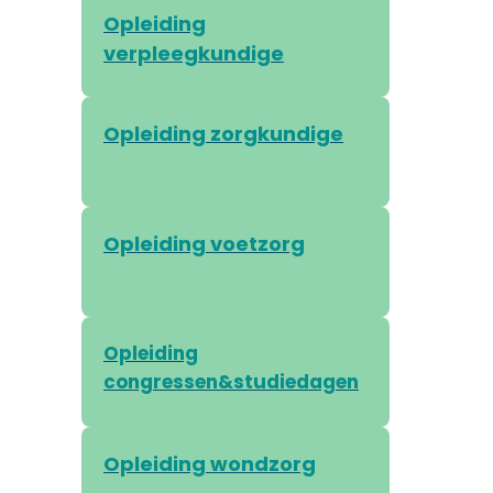
Opleiding
verpleegkundige
Opleiding zorgkundige
Opleiding voetzorg
Opleiding
congressen&studiedagen
Opleiding wondzorg