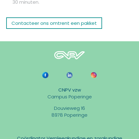
30 minuten.
Contacteer ons omtrent een pakket
CNPV vzw
Campus Poperinge
Douvieweg 16
8978 Poperinge
Coördinator Verpleegkundige en zorgkundige