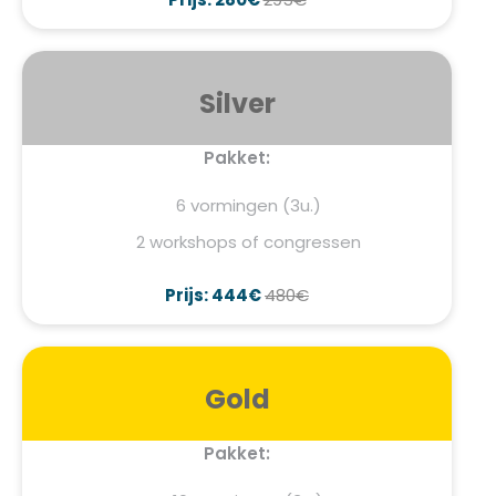
Silver
Pakket:
6 vormingen (3u.)
2 workshops of congressen
Prijs: 444€
480€
Gold
Pakket: