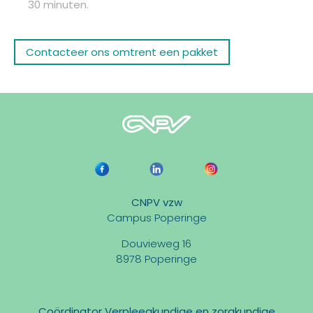
30 minuten.
Contacteer ons omtrent een pakket
CNPV vzw
Campus Poperinge
Douvieweg 16
8978 Poperinge
Coördinator Verpleegkundige en zorgkundige