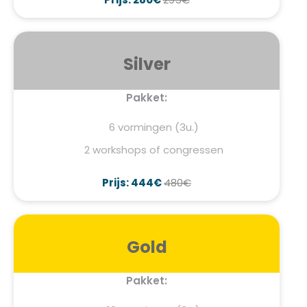
Silver
Pakket:
6 vormingen (3u.)
2 workshops of congressen
Prijs: 444€
480€
Gold
Pakket: