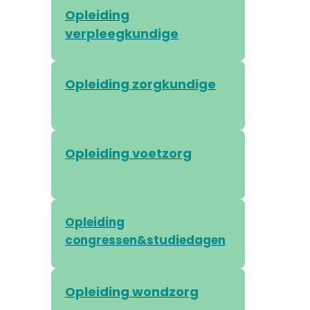
Opleiding
verpleegkundige
Opleiding zorgkundige
Opleiding voetzorg
Opleiding
congressen&studiedagen
Opleiding wondzorg