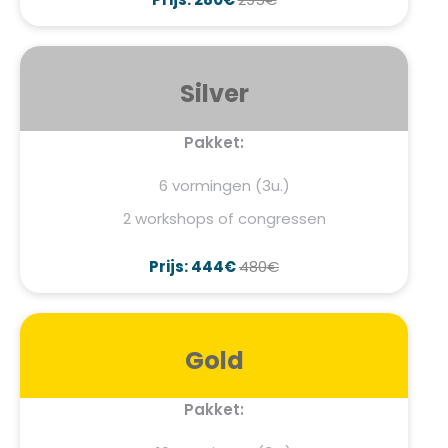
Silver
Pakket:
6 vormingen (3u.)
2 workshops of congressen
Prijs: 444€
480€
Gold
Pakket: