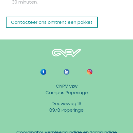
30 minuten.
Contacteer ons omtrent een pakket
CNPV vzw
Campus Poperinge
Douvieweg 16
8978 Poperinge
Coördinator Verpleegkundige en zorgkundige