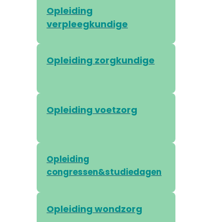
Opleiding
verpleegkundige
Opleiding zorgkundige
Opleiding voetzorg
Opleiding
congressen&studiedagen
Opleiding wondzorg