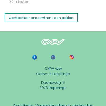
30 minuten.
Contacteer ons omtrent een pakket
CNPV vzw
Campus Poperinge
Douvieweg 16
8978 Poperinge
Coördinator Verpleegkundige en zorgkundige