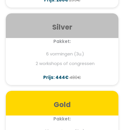
Silver
Pakket:
6 vormingen (3u.)
2 workshops of congressen
Prijs: 444€
480€
Gold
Pakket: