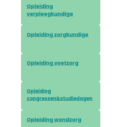
Opleiding
verpleegkundige
Opleiding zorgkundige
Opleiding voetzorg
Opleiding
congressen&studiedagen
Opleiding wondzorg