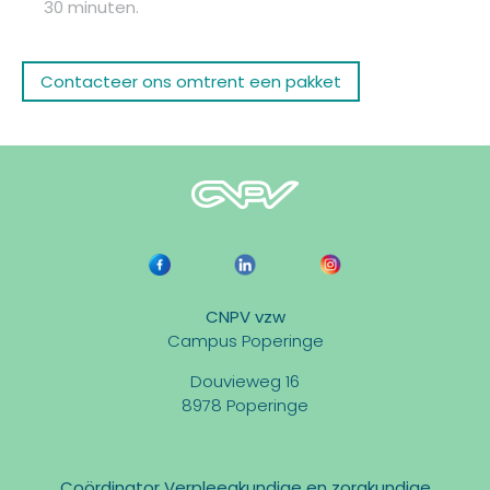
30 minuten.
Contacteer ons omtrent een pakket
CNPV vzw
Campus Poperinge
Douvieweg 16
8978 Poperinge
Coördinator Verpleegkundige en zorgkundige