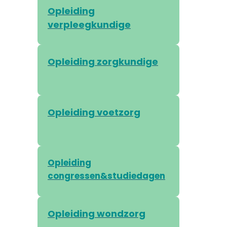
Opleiding
verpleegkundige
Opleiding zorgkundige
Opleiding voetzorg
Opleiding
congressen&studiedagen
Opleiding wondzorg