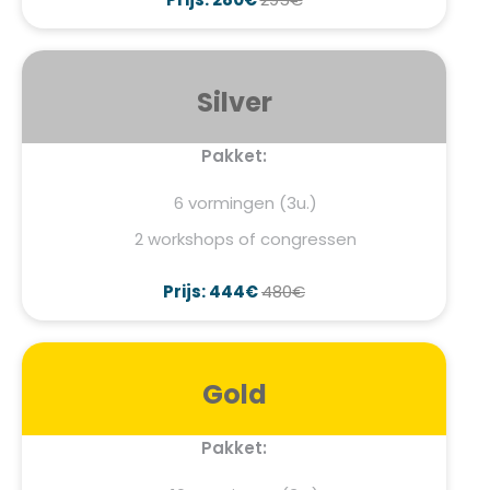
Silver
Pakket:
6 vormingen (3u.)
2 workshops of congressen
Prijs: 444€
480€
Gold
Pakket: