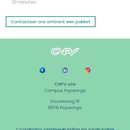
30 minuten.
Contacteer ons omtrent een pakket
CNPV vzw
Campus Poperinge
Douvieweg 16
8978 Poperinge
Coördinator Verpleegkundige en zorgkundige