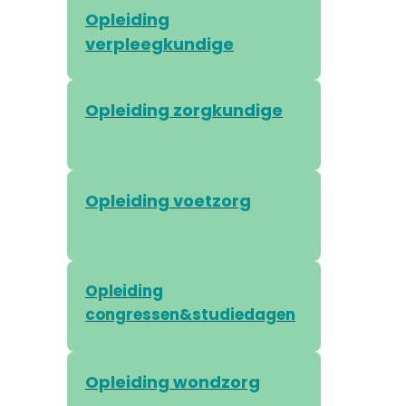
Opleiding
verpleegkundige
Opleiding zorgkundige
Opleiding voetzorg
Opleiding
congressen&studiedagen
Opleiding wondzorg