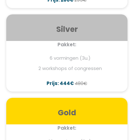
Silver
Pakket:
6 vormingen (3u.)
2 workshops of congressen
Prijs: 444€
480€
Gold
Pakket: