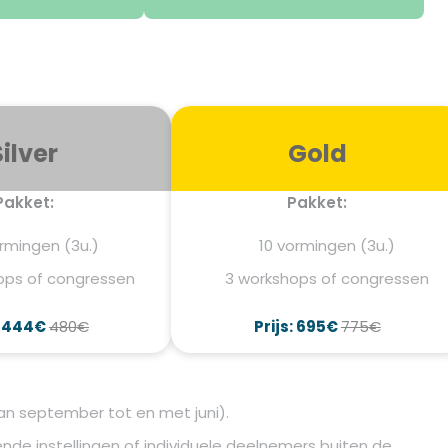
Silver
Gold
Pakket:
Pakket:
rmingen (3u.)
10 vormingen (3u.)
ops of congressen
3 workshops of congressen
: 444€
480€
Prijs: 695€
775€
n september tot en met juni).
nde instellingen of individuele deelnemers buiten de