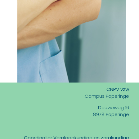
CNPV vzw
Campus Poperinge
Douvieweg 16
8978 Poperinge
Coördinator Verpleegkundige en zorgkundige