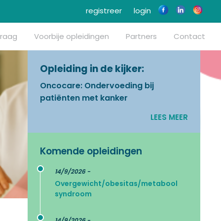
registreer
login
vraag
Voorbije opleidingen
Partners
Contact
Opleiding in de kijker:
Oncocare: Ondervoeding bij
patiënten met kanker
LEES MEER
Komende opleidingen
14/9/2026 -
Overgewicht/obesitas/metabool
syndroom
14/9/2026 -