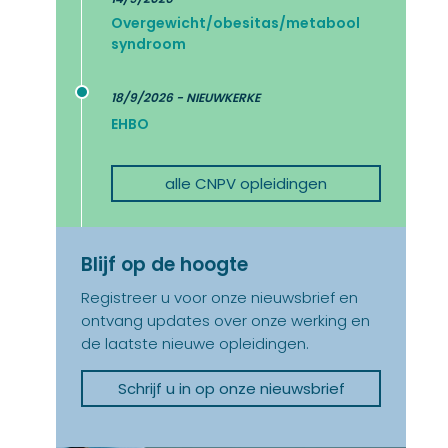
Overgewicht/obesitas/metabool
syndroom
18/9/2026 - NIEUWKERKE
EHBO
alle CNPV opleidingen
Blijf op de hoogte
Registreer u voor onze nieuwsbrief en
ontvang updates over onze werking en
de laatste nieuwe opleidingen.
Schrijf u in op onze nieuwsbrief