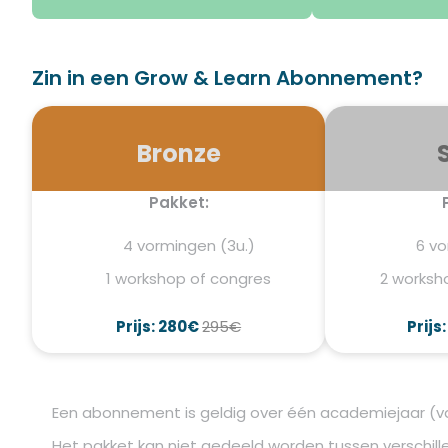
Zin in een Grow & Learn Abonnement?
Bronze
Pakket:
4 vormingen (3u.)
6 vo
1 workshop of congres
2 worksh
Prijs: 280€
295€
Prijs
Een abonnement is geldig over één academiejaar (va
Het pakket kan niet gedeeld worden tussen verschille