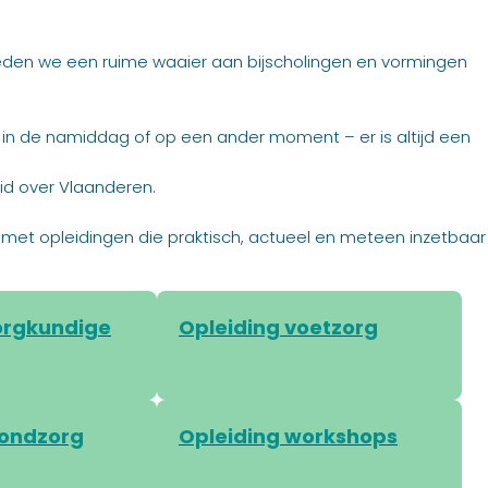
eden we een ruime waaier aan bijscholingen en vormingen
, in de namiddag of op een ander moment – er is altijd een
id over Vlaanderen.
 vak met opleidingen die praktisch, actueel en meteen inzetbaar
orgkundige
Opleiding voetzorg
wondzorg
Opleiding workshops