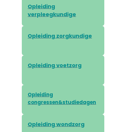
Opleiding
verpleegkundige
Opleiding zorgkundige
Opleiding voetzorg
Opleiding
congressen&studiedagen
Opleiding wondzorg