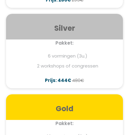
Silver
Pakket:
6 vormingen (3u.)
2 workshops of congressen
Prijs: 444€
480€
Gold
Pakket: