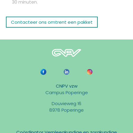
30 minuten.
Contacteer ons omtrent een pakket
CNPV vzw
Campus Poperinge
Douvieweg 16
8978 Poperinge
Coördinator Verpleegkundige en zorgkundige