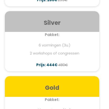
Silver
Pakket:
6 vormingen (3u.)
2 workshops of congressen
Prijs: 444€
480€
Gold
Pakket: