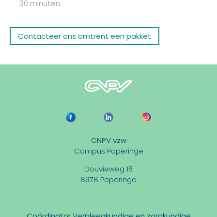
30 minuten.
Contacteer ons omtrent een pakket
CNPV vzw
Campus Poperinge
Douvieweg 16
8978 Poperinge
Coördinator Verpleegkundige en zorgkundige