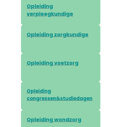
Opleiding
verpleegkundige
Opleiding zorgkundige
Opleiding voetzorg
Opleiding
congressen&studiedagen
Opleiding wondzorg