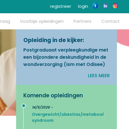
registreer
login
vraag
Voorbije opleidingen
Partners
Contact
Opleiding in de kijker:
Postgraduaat verpleegkundige met
een bijzondere deskundigheid in de
wondverzorging (ism met Odisee)
LEES MEER
Komende opleidingen
14/9/2026 -
Overgewicht/obesitas/metabool
syndroom