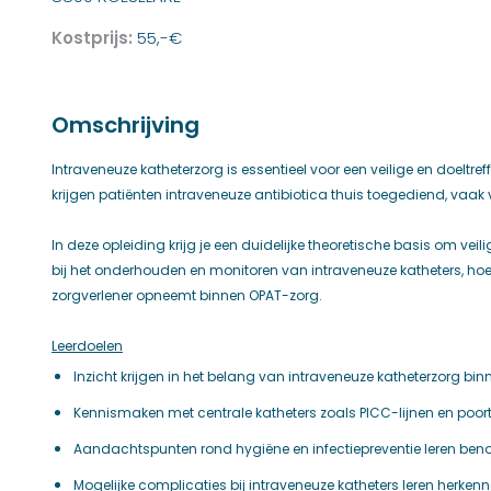
Kostprijs:
55,-€
Omschrijving
Intraveneuze katheterzorg is essentieel voor een veilige en doel
krijgen patiënten intraveneuze antibiotica thuis toegediend, vaak v
In deze opleiding krijg je een duidelijke theoretische basis om veili
bij het onderhouden en monitoren van intraveneuze katheters, hoe j
zorgverlener opneemt binnen OPAT-zorg.
Leerdoelen
Inzicht krijgen in het belang van intraveneuze katheterzorg bi
Kennismaken met centrale katheters zoals PICC-lijnen en poor
Aandachtspunten rond hygiëne en infectiepreventie leren be
Mogelijke complicaties bij intraveneuze katheters leren herken