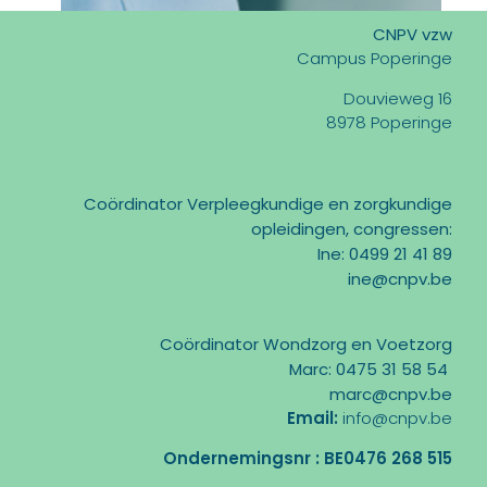
CNPV vzw
Campus Poperinge
Douvieweg 16
8978 Poperinge
Coördinator Verpleegkundige en zorgkundige
opleidingen, congressen:
Ine: 0499 21 41 89
ine@cnpv.be
Coördinator Wondzorg en Voetzorg
Marc: 0475 31 58 54
marc@cnpv.be
Email:
info@cnpv.be
Ondernemingsnr : BE0476 268 515