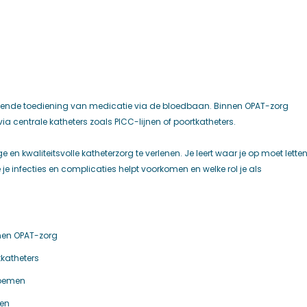
treffende toediening van medicatie via de bloedbaan. Binnen OPAT-zorg
ia centrale katheters zoals PICC-lijnen of poortkatheters.
ge en kwaliteitsvolle katheterzorg te verlenen. Je leert waar je op moet lette
e infecties en complicaties helpt voorkomen en welke rol je als
nnen OPAT-zorg
tkatheters
noemen
nen