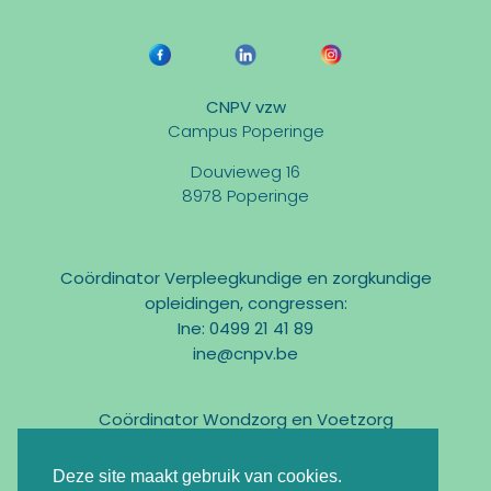
CNPV vzw
Campus Poperinge
Douvieweg 16
8978 Poperinge
Coördinator Verpleegkundige en zorgkundige
opleidingen, congressen:
Ine: 0499 21 41 89
ine@cnpv.be
Coördinator Wondzorg en Voetzorg
Marc: 0475 31 58 54
marc@cnpv.be
Deze site maakt gebruik van cookies.