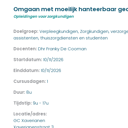
Omgaan met moeilijk hanteerbaar ge
Opleidingen voor zorgkundigen
Doelgroep:
Verpleegkundigen, Zorgkundigen, verzorge
assistenten, thuiszorgdiensten en studenten
Docenten:
Dhr Franky De Cooman
Startdatum:
10/11/2026
Einddatum:
10/11/2026
Cursusdagen:
1
Duur:
8u
Tijdstip:
9u - 17u
Locatie/adres:
GC Xaverianen
Xaverianenstraat 3