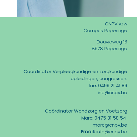
CNPV vzw
Campus Poperinge
Douvieweg 16
8978 Poperinge
Coördinator Verpleegkundige en zorgkundige
opleidingen, congressen:
Ine: 0499 21 41 89
ine@cnpv.be
Coördinator Wondzorg en Voetzorg
Marc: 0475 31 58 54
marc@cnpv.be
Email:
info@cnpv.be