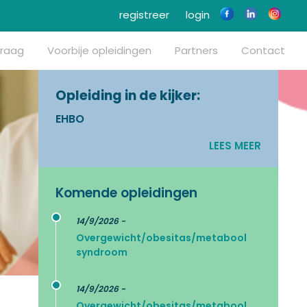
registreer
login
vraag
Voorbije opleidingen
Partners
Contact
Opleiding in de kijker:
EHBO
LEES MEER
Komende opleidingen
14/9/2026 -
Overgewicht/obesitas/metabool
syndroom
14/9/2026 -
Overgewicht/obesitas/metabool